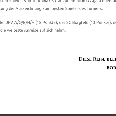
itten Spieler. Von Teutonia 05 traf zudem Alfio D’Agata ebenfal
tung die Auszeichnung zum besten Spieler des Turniers.
 der JFV A/O/B/H/H (18 Punkte), der SC Borgfeld (13 Punkte), 
 die weiteste Anreise auf sich nahm.
Diese Reise bl
Bor