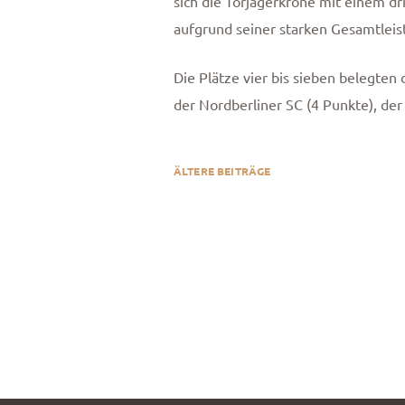
sich die Torjägerkrone mit einem dr
aufgrund seiner starken Gesamtleis
Die Plätze vier bis sieben belegten
der Nordberliner SC (4 Punkte), der
ÄLTERE BEITRÄGE