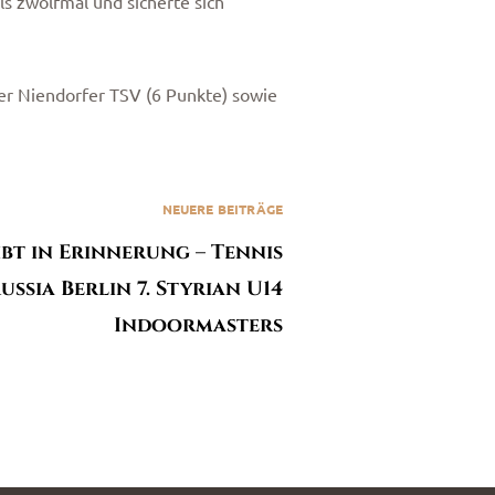
ls zwölfmal und sicherte sich
der Niendorfer TSV (6 Punkte) sowie
NEUERE BEITRÄGE
eibt in Erinnerung – Tennis
ussia Berlin 7. Styrian U14
Indoormasters