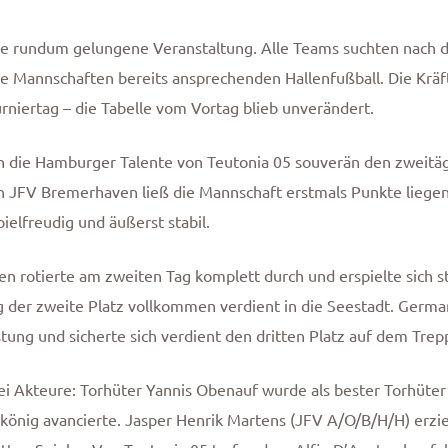
e rundum gelungene Veranstaltung. Alle Teams suchten nach 
 Mannschaften bereits ansprechenden Hallenfußball. Die Kräft
rniertag – die Tabelle vom Vortag blieb unverändert.
die Hamburger Talente von Teutonia 05 souverän den zweitägi
en JFV Bremerhaven ließ die Mannschaft erstmals Punkte liegen.
ielfreudig und äußerst stabil.
n rotierte am zweiten Tag komplett durch und erspielte sich st
 der zweite Platz vollkommen verdient in die Seestadt. Germ
tung und sicherte sich verdient den dritten Platz auf dem Trep
i Akteure: Torhüter Yannis Obenauf wurde als bester Torhüter a
önig avancierte. Jasper Henrik Martens (JFV A/O/B/H/H) erziel