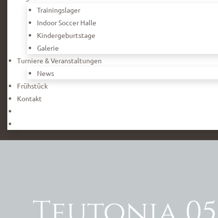
Trainingslager
Indoor Soccer Halle
Kindergeburtstage
Galerie
n
Turniere & Veranstaltungen
News
Frühstück
Kontakt
Teutonia 05