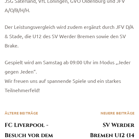
JSG Saterland, VfL Löningen, GVO Oldenburg und JFV
A/O/B/H/H.
Der Leistungsvergleich wird zudem ergänzt durch JFV D/A
n
& Stade, die U12 des SV Werder Bremen sowie den SV
Brake.
Gespielt wird am Samstag ab 09:00 Uhr im Modus „Jeder
gegen Jeden“.
Wir freuen uns auf spannende Spiele und ein starkes
Teilnehmerfeld!
ÄLTERE BEITRÄGE
NEUERE BEITRÄGE
FC Liverpool -
SV Werder
Besuch vor dem
Bremen U12 (14