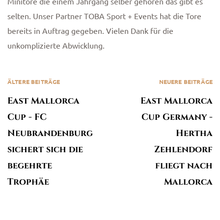
Minitore die einem Jahrgang selber gehören das gibt es
selten. Unser Partner TOBA Sport + Events hat die Tore
bereits in Auftrag gegeben. Vielen Dank für die
unkomplizierte Abwicklung.
n
ÄLTERE BEITRÄGE
NEUERE BEITRÄGE
East Mallorca
East Mallorca
Cup - FC
Cup Germany -
Neubrandenburg
Hertha
sichert sich die
Zehlendorf
begehrte
fliegt nach
Trophäe
Mallorca