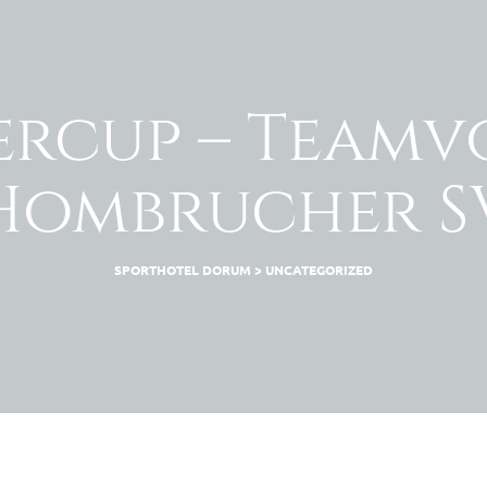
ercup – Team
Hombrucher S
SPORTHOTEL DORUM
>
UNCATEGORIZED