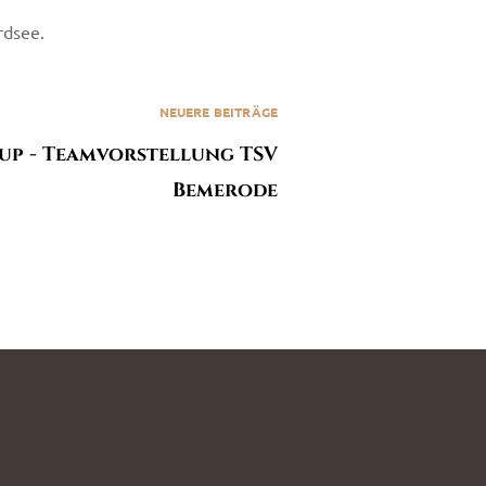
rdsee.
NEUERE BEITRÄGE
up - Teamvorstellung TSV
Bemerode