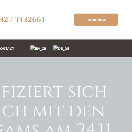
42 / 3442663
BOOK NOW
ONTACT
iziert sich
ich mit den
ms am 24.11