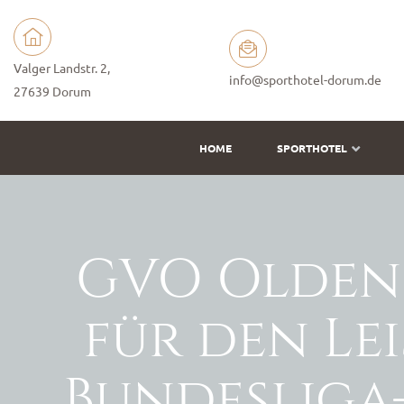
Valger Landstr. 2,
info@sporthotel-dorum.de
27639 Dorum
HOME
SPORTHOTEL
GVO Oldenb
für den Le
Bundesliga