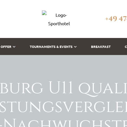
+49 47
OFFER
TOURNAMENTS & EVENTS
BREAKFAST
C
urg U11 qualif
istungsvergle
-Nachwuchstea