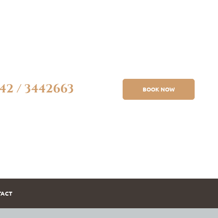
42 / 3442663
BOOK NOW
TACT