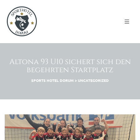
Altona 93 U10 sichert sich den
begehrten Startplatz
SPORTS HOTEL DORUM
>
UNCATEGORIZED